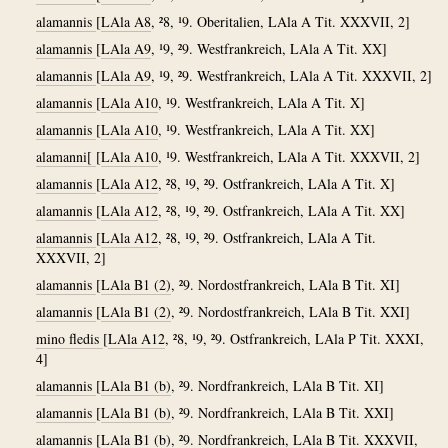
alamannis
[
LAla A8
, ²8, ¹9. Oberitalien, LAla A Tit. XXXVII, 2]
alamannis
[
LAla A9
, ¹9, ²9. Westfrankreich, LAla A Tit. XX]
alamannis
[
LAla A9
, ¹9, ²9. Westfrankreich, LAla A Tit. XXXVII, 2]
alamannis
[
LAla A10
, ¹9. Westfrankreich, LAla A Tit. X]
alamannis
[
LAla A10
, ¹9. Westfrankreich, LAla A Tit. XX]
alamanni[
[
LAla A10
, ¹9. Westfrankreich, LAla A Tit. XXXVII, 2]
alamannis
[
LAla A12
, ²8, ¹9, ²9. Ostfrankreich, LAla A Tit. X]
alamannis
[
LAla A12
, ²8, ¹9, ²9. Ostfrankreich, LAla A Tit. XX]
alamannis
[
LAla A12
, ²8, ¹9, ²9. Ostfrankreich, LAla A Tit.
XXXVII, 2]
alamannis
[
LAla B1 (2)
, ²9. Nordostfrankreich, LAla B Tit. XI]
alamannis
[
LAla B1 (2)
, ²9. Nordostfrankreich, LAla B Tit. XXI]
mino fledis
[
LAla A12
, ²8, ¹9, ²9. Ostfrankreich, LAla P Tit. XXXI,
4]
alamannis
[
LAla B1 (b)
, ²9. Nordfrankreich, LAla B Tit. XI]
alamannis
[
LAla B1 (b)
, ²9. Nordfrankreich, LAla B Tit. XXI]
alamannis
[
LAla B1 (b)
, ²9. Nordfrankreich, LAla B Tit. XXXVII,