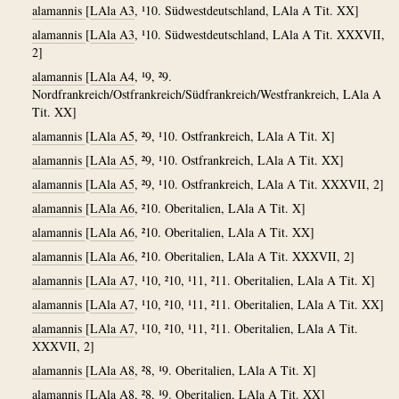
alamannis
[
LAla A3
, ¹10. Südwestdeutschland, LAla A Tit. XX]
alamannis
[
LAla A3
, ¹10. Südwestdeutschland, LAla A Tit. XXXVII,
2]
alamannis
[
LAla A4
, ¹9, ²9.
Nordfrankreich/Ostfrankreich/Südfrankreich/Westfrankreich, LAla A
Tit. XX]
alamannis
[
LAla A5
, ²9, ¹10. Ostfrankreich, LAla A Tit. X]
alamannis
[
LAla A5
, ²9, ¹10. Ostfrankreich, LAla A Tit. XX]
alamannis
[
LAla A5
, ²9, ¹10. Ostfrankreich, LAla A Tit. XXXVII, 2]
alamannis
[
LAla A6
, ²10. Oberitalien, LAla A Tit. X]
alamannis
[
LAla A6
, ²10. Oberitalien, LAla A Tit. XX]
alamannis
[
LAla A6
, ²10. Oberitalien, LAla A Tit. XXXVII, 2]
alamannis
[
LAla A7
, ¹10, ²10, ¹11, ²11. Oberitalien, LAla A Tit. X]
alamannis
[
LAla A7
, ¹10, ²10, ¹11, ²11. Oberitalien, LAla A Tit. XX]
alamannis
[
LAla A7
, ¹10, ²10, ¹11, ²11. Oberitalien, LAla A Tit.
XXXVII, 2]
alamannis
[
LAla A8
, ²8, ¹9. Oberitalien, LAla A Tit. X]
alamannis
[
LAla A8
, ²8, ¹9. Oberitalien, LAla A Tit. XX]