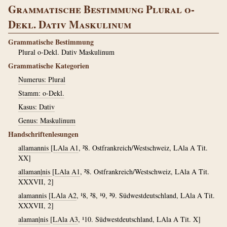
Grammatische Bestimmung Plural o-
Dekl. Dativ Maskulinum
Grammatische Bestimmung
Plural o-Dekl. Dativ Maskulinum
Grammatische Kategorien
Numerus: Plural
Stamm: o-Dekl.
Kasus: Dativ
Genus: Maskulinum
Handschriftenlesungen
allamannis
[
LAla A1
, ²8. Ostfrankreich/Westschweiz, LAla A Tit.
XX]
allaman|nis
[
LAla A1
, ²8. Ostfrankreich/Westschweiz, LAla A Tit.
XXXVII, 2]
alamannis
[
LAla A2
, ¹8, ²8, ¹9, ²9. Südwestdeutschland, LAla A Tit.
XXXVII, 2]
alaman|nis
[
LAla A3
, ¹10. Südwestdeutschland, LAla A Tit. X]