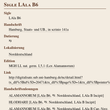
Sigle LAla B6
Sigle
LAla B6
Handschrift
Hamburg, Staats- und UB., in scrinio 141a
Datierung
²9
Lokalisierung
Norddeutschland
Edition
MGH LL nat. germ. I,5,1 (Lex Alamannorum)
Link
http://digitalisate.sub.uni-hamburg.de/nc/detail.html?
tx_dlf%5Bid%5D=20471&tx_dlf%5Bpage%5D=1&tx_dlf%5Bpointer
Handschriftenlesungen
ALAMANNORUM
[
LAla B6
, ²9. Norddeutschland, LAla B Incipit]
HLODHARII
[
LAla B6
, ²9. Norddeutschland, LAla B Incipit]
ALAMANNORUM
[
LAla B6
, ²9. Norddeutschland, LAla B Cap.-Verz.