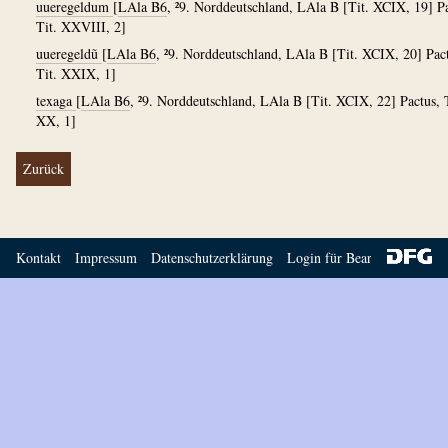
uueregeldum
[
LAla B6
, ²9. Norddeutschland, LAla B [Tit. XCIX, 19] Pa
Tit. XXVIII, 2]
uueregeldũ
[
LAla B6
, ²9. Norddeutschland, LAla B [Tit. XCIX, 20] Pac
Tit. XXIX, 1]
texaga
[
LAla B6
, ²9. Norddeutschland, LAla B [Tit. XCIX, 22] Pactus, T
XX, 1]
Zurück
Kontakt
Impressum
Datenschutzerklärung
Login für Bearbeiter