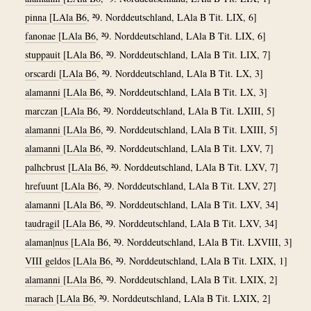
pinna
[
LAla B6
, ²9. Norddeutschland, LAla B Tit. LIX, 6]
fanonae
[
LAla B6
, ²9. Norddeutschland, LAla B Tit. LIX, 6]
stuppauit
[
LAla B6
, ²9. Norddeutschland, LAla B Tit. LIX, 7]
orscardi
[
LAla B6
, ²9. Norddeutschland, LAla B Tit. LX, 3]
alamanni
[
LAla B6
, ²9. Norddeutschland, LAla B Tit. LX, 3]
marczan
[
LAla B6
, ²9. Norddeutschland, LAla B Tit. LXIII, 5]
alamanni
[
LAla B6
, ²9. Norddeutschland, LAla B Tit. LXIII, 5]
alamanni
[
LAla B6
, ²9. Norddeutschland, LAla B Tit. LXV, 7]
palhcbrust
[
LAla B6
, ²9. Norddeutschland, LAla B Tit. LXV, 7]
hrefuunt
[
LAla B6
, ²9. Norddeutschland, LAla B Tit. LXV, 27]
alamanni
[
LAla B6
, ²9. Norddeutschland, LAla B Tit. LXV, 34]
taudragil
[
LAla B6
, ²9. Norddeutschland, LAla B Tit. LXV, 34]
alaman|nus
[
LAla B6
, ²9. Norddeutschland, LAla B Tit. LXVIII, 3]
VIII geldos
[
LAla B6
, ²9. Norddeutschland, LAla B Tit. LXIX, 1]
alamanni
[
LAla B6
, ²9. Norddeutschland, LAla B Tit. LXIX, 2]
marach
[
LAla B6
, ²9. Norddeutschland, LAla B Tit. LXIX, 2]