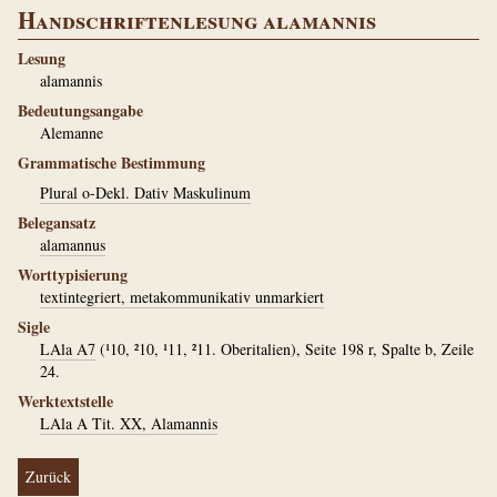
Handschriftenlesung alamannis
Lesung
alamannis
Bedeutungsangabe
Alemanne
Grammatische Bestimmung
Plural o-Dekl. Dativ Maskulinum
Belegansatz
alamannus
Worttypisierung
textintegriert, metakommunikativ unmarkiert
Sigle
LAla A7
(¹10, ²10, ¹11, ²11. Oberitalien), Seite 198 r, Spalte b, Zeile
24.
Werktextstelle
LAla A Tit. XX, Alamannis
Zurück