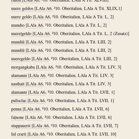
uuere geldos
[
LAla A6
, ²10. Oberitalien, LAla A Tit. XLIX,1]
uuere geldo
[
LAla A6
, ²10. Oberitalien, LAla A Tit. L, 2]
mundio
[
LAla A6
, ²10. Oberitalien, LAla A Tit. L, 2]
uuere|geldo
[
LAla A6
, ²10. Oberitalien, LAla A Tit. L, 2 (Zusatz)]
mundiũ
[
LAla A6
, ²10. Oberitalien, LAla A Tit. LIII, 2]
mundiũ
[
LAla A6
, ²10. Oberitalien, LAla A Tit. LIII, 2]
uueregeldo
[
LAla A6
, ²10. Oberitalien, LAla A Tit. LIII, 2]
morgangkaba
[
LAla A6
, ²10. Oberitalien, LAla A Tit. LIV, 3]
alamanni
[
LAla A6
, ²10. Oberitalien, LAla A Tit. LIV, 3]
nasthait
[
LAla A6
, ²10. Oberitalien, LAla A Tit. LIV, 3]
alamanni
[
LAla A6
, ²10. Oberitalien, LAla A Tit. LVII, 1]
pulisclac
[
LAla A6
, ²10. Oberitalien, LAla A Tit. LVII, 1]
penna
[
LAla A6
, ²10. Oberitalien, LAla A Tit. LVII, 6]
fa|none
[
LAla A6
, ²10. Oberitalien, LAla A Tit. LVII, 6]
stuppauerit
[
LAla A6
, ²10. Oberitalien, LAla A Tit. LVII, 7]
lid crarti
[
LAla A6
, ²10. Oberitalien, LAla A Tit. LVII, 10]