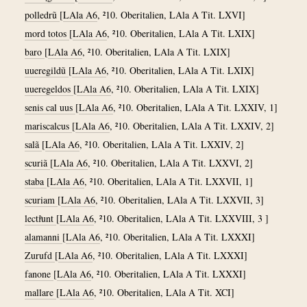
polledrũ
[
LAla A6
, ²10. Oberitalien, LAla A Tit. LXVI]
mord totos
[
LAla A6
, ²10. Oberitalien, LAla A Tit. LXIX]
baro
[
LAla A6
, ²10. Oberitalien, LAla A Tit. LXIX]
uueregildũ
[
LAla A6
, ²10. Oberitalien, LAla A Tit. LXIX]
uueregeldos
[
LAla A6
, ²10. Oberitalien, LAla A Tit. LXIX]
senis cal uus
[
LAla A6
, ²10. Oberitalien, LAla A Tit. LXXIV, 1]
mariscalcus
[
LAla A6
, ²10. Oberitalien, LAla A Tit. LXXIV, 2]
salã
[
LAla A6
, ²10. Oberitalien, LAla A Tit. LXXIV, 2]
scuriã
[
LAla A6
, ²10. Oberitalien, LAla A Tit. LXXVI, 2]
staba
[
LAla A6
, ²10. Oberitalien, LAla A Tit. LXXVII, 1]
scuriam
[
LAla A6
, ²10. Oberitalien, LAla A Tit. LXXVII, 3]
lectiͪunt
[
LAla A6
, ²10. Oberitalien, LAla A Tit. LXXVIII, 3 ]
alamanni
[
LAla A6
, ²10. Oberitalien, LAla A Tit. LXXXI]
Zurufd
[
LAla A6
, ²10. Oberitalien, LAla A Tit. LXXXI]
fanone
[
LAla A6
, ²10. Oberitalien, LAla A Tit. LXXXI]
mallare
[
LAla A6
, ²10. Oberitalien, LAla A Tit. XCI]