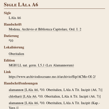
Sigle LAla A6
Sigle
LAla A6
Handschrift
Modena, Archivio et Biblioteca Capitolare, Ord. I. 2
Datierung
²10
Lokalisierung
Oberitalien
Edition
MGH LL nat. germ. I,5,1 (Lex Alamannorum)
Link
https://www.archiviodiocesano.mo.it/archivio/flip/ACMo-OI-2/
Handschriftenlesungen
alamannoʀ
[
LAla A6
, ²10. Oberitalien, LAla A Tit. Incipit (A6, 7)]
chlotharii
[
LAla A6
, ²10. Oberitalien, LAla A Tit. Incipit (A6, 7)]
alamannoʀ
[
LAla A6
, ²10. Oberitalien, LAla A Tit. Incipit (Kap.-
Verz.)]