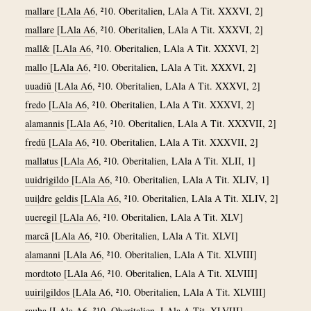
mallare
[
LAla A6
, ²10. Oberitalien, LAla A Tit. XXXVI, 2]
mallare
[
LAla A6
, ²10. Oberitalien, LAla A Tit. XXXVI, 2]
mall&
[
LAla A6
, ²10. Oberitalien, LAla A Tit. XXXVI, 2]
mallo
[
LAla A6
, ²10. Oberitalien, LAla A Tit. XXXVI, 2]
uuadiũ
[
LAla A6
, ²10. Oberitalien, LAla A Tit. XXXVI, 2]
fredo
[
LAla A6
, ²10. Oberitalien, LAla A Tit. XXXVI, 2]
alamannis
[
LAla A6
, ²10. Oberitalien, LAla A Tit. XXXVII, 2]
fredũ
[
LAla A6
, ²10. Oberitalien, LAla A Tit. XXXVII, 2]
mallatus
[
LAla A6
, ²10. Oberitalien, LAla A Tit. XLII, 1]
uuidrigildo
[
LAla A6
, ²10. Oberitalien, LAla A Tit. XLIV, 1]
uui|dre geldis
[
LAla A6
, ²10. Oberitalien, LAla A Tit. XLIV, 2]
uueregil
[
LAla A6
, ²10. Oberitalien, LAla A Tit. XLV]
marcã
[
LAla A6
, ²10. Oberitalien, LAla A Tit. XLVI]
alamanni
[
LAla A6
, ²10. Oberitalien, LAla A Tit. XLVIII]
mordtoto
[
LAla A6
, ²10. Oberitalien, LAla A Tit. XLVIII]
uuiri|gildos
[
LAla A6
, ²10. Oberitalien, LAla A Tit. XLVIII]
rauba
[
LAla A6
, ²10. Oberitalien, LAla A Tit. XLVIII]