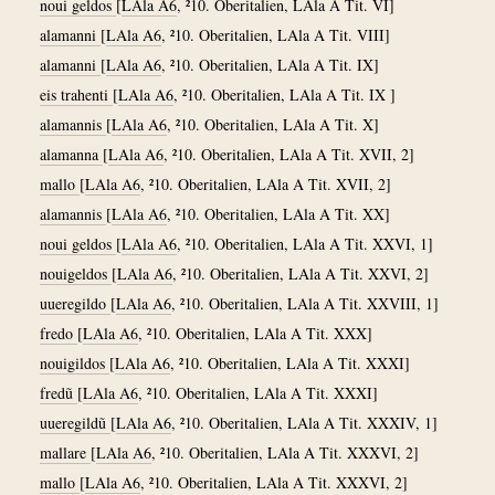
noui geldos
[
LAla A6
, ²10. Oberitalien, LAla A Tit. VI]
alamanni
[
LAla A6
, ²10. Oberitalien, LAla A Tit. VIII]
alamanni
[
LAla A6
, ²10. Oberitalien, LAla A Tit. IX]
eis trahenti
[
LAla A6
, ²10. Oberitalien, LAla A Tit. IX ]
alamannis
[
LAla A6
, ²10. Oberitalien, LAla A Tit. X]
alamanna
[
LAla A6
, ²10. Oberitalien, LAla A Tit. XVII, 2]
mallo
[
LAla A6
, ²10. Oberitalien, LAla A Tit. XVII, 2]
alamannis
[
LAla A6
, ²10. Oberitalien, LAla A Tit. XX]
noui geldos
[
LAla A6
, ²10. Oberitalien, LAla A Tit. XXVI, 1]
nouigeldos
[
LAla A6
, ²10. Oberitalien, LAla A Tit. XXVI, 2]
uueregildo
[
LAla A6
, ²10. Oberitalien, LAla A Tit. XXVIII, 1]
fredo
[
LAla A6
, ²10. Oberitalien, LAla A Tit. XXX]
nouigildos
[
LAla A6
, ²10. Oberitalien, LAla A Tit. XXXI]
fredũ
[
LAla A6
, ²10. Oberitalien, LAla A Tit. XXXI]
uueregildũ
[
LAla A6
, ²10. Oberitalien, LAla A Tit. XXXIV, 1]
mallare
[
LAla A6
, ²10. Oberitalien, LAla A Tit. XXXVI, 2]
mallo
[
LAla A6
, ²10. Oberitalien, LAla A Tit. XXXVI, 2]