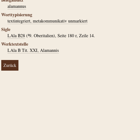
alamannus
Worttypisierung
textintegriert, metakommunikativ unmarkiert
Sigle
LAla B28
(²9. Oberitalien), Seite 180 r, Zeile 14.
Werktextstelle
LAla B Tit. XXI, Alamannis
Zurück