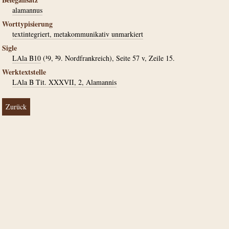
alamannus
Worttypisierung
textintegriert, metakommunikativ unmarkiert
Sigle
LAla B10
(¹9, ²9. Nordfrankreich), Seite 57 v, Zeile 15.
Werktextstelle
LAla B Tit. XXXVII, 2, Alamannis
Zurück