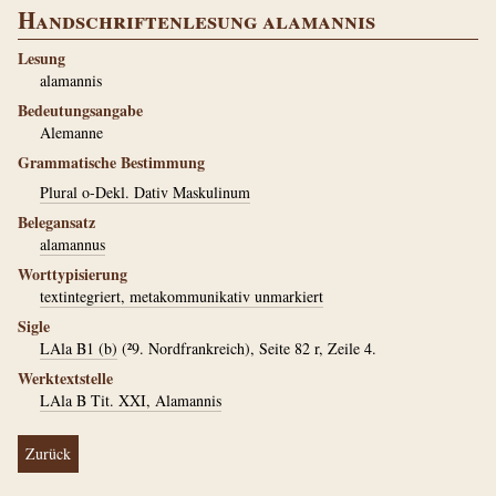
Handschriftenlesung alamannis
Lesung
alamannis
Bedeutungsangabe
Alemanne
Grammatische Bestimmung
Plural o-Dekl. Dativ Maskulinum
Belegansatz
alamannus
Worttypisierung
textintegriert, metakommunikativ unmarkiert
Sigle
LAla B1 (b)
(²9. Nordfrankreich), Seite 82 r, Zeile 4.
Werktextstelle
LAla B Tit. XXI, Alamannis
Zurück