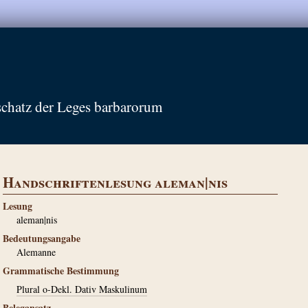
schatz der Leges barbarorum
Handschriftenlesung aleman|nis
Lesung
aleman|nis
Bedeutungsangabe
Alemanne
Grammatische Bestimmung
Plural o-Dekl. Dativ Maskulinum
Belegansatz