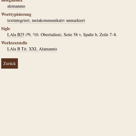
alemannus
Worttypisierung
textintegriert, metakommunikativ unmarkiert
Sigle
LAla B25
(²9, ¹10. Oberitalien), Seite 58 v, Spalte b, Zeile 7–8.
Werktextstelle
LAla B Tit. XXI, Alamannis
Zurück