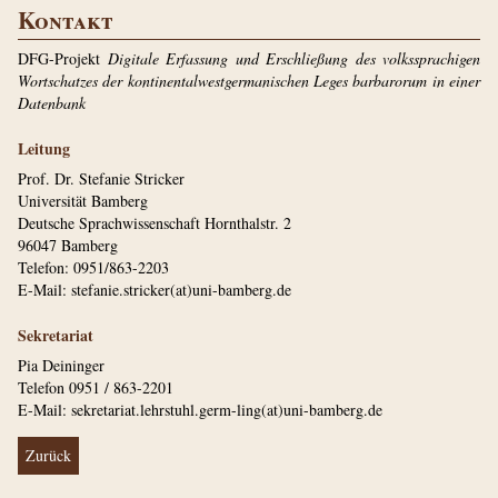
Kontakt
DFG-Projekt
Di­gi­tale Er­fas­sung und Er­schlie­ßung des volks­spra­chi­gen
Wort­schat­zes der kon­ti­nen­tal­west­­ger­ma­ni­schen Le­ges bar­bar­o­rum in ei­ner
Da­ten­bank
Leitung
Prof. Dr. Stefanie Stricker
Universität Bamberg
Deutsche Sprachwissenschaft Hornthalstr. 2
96047 Bamberg
Telefon: 0951/863-2203
E-Mail: stefanie.stricker(at)uni-bamberg.de
Sekretariat
Pia Deininger
Telefon 0951 / 863-2201
E-Mail: sekretariat.lehrstuhl.germ-ling(at)uni-bamberg.de
Zurück