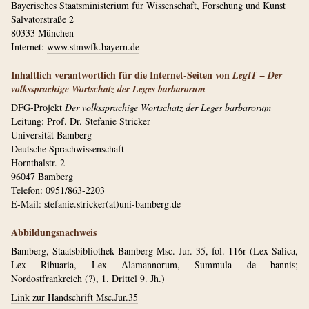
Bayerisches Staatsministerium für Wissenschaft, Forschung und Kunst
Salvatorstraße 2
80333 München
Internet:
www.stmwfk.bayern.de
Inhaltlich verantwortlich für die Internet-Seiten von
LegIT – Der
volkssprachige Wortschatz der Leges barbarorum
DFG-Projekt
Der volkssprachige­ Wortschatz­ der Leges bar­ba­ro­rum
Leitung: Prof. Dr. Stefanie Stricker
Universität Bamberg
Deutsche Sprachwissenschaft
Hornthalstr. 2
96047 Bamberg
Telefon: 0951/863-2203
E-Mail: stefanie.stricker(at)uni-bamberg.de
Abbildungsnachweis
Bamberg, Staatsbibliothek Bamberg Msc. Jur. 35, fol. 116r (Lex Salica,
Lex Ribuaria, Lex Alamannorum, Summula de bannis;
Nordostfrankreich (?), 1. Drittel 9. Jh.)
Link zur Handschrift Msc.Jur.35