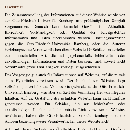
Disclaimer
Die Zusammenstellung der Informationen auf dieser Website wurde von
der Otto-Friedrich-Universität Bamberg mit größtmöglicher Sorgfalt
vorgenommen. Dennoch kann keinerlei Gewähr für Aktualität,
Korrektheit, Vollständigkeit oder Qualität der bereitgestellten
Informationen und Daten übernommen werden. Haftungsansprüche
gegen die Otto-Friedrich-Universität Bamberg oder die Autoren
beziehungsweise Verantwortlichen dieser Website für Schäden materieller
oder immaterieller Art, die auf gegebenenfalls fehlerhaften oder
unvollständigen In­for­ma­tio­nen und Daten beruhen, sind, soweit nicht
Vorsatz oder grobe Fahrlässigkeit vorliegt, ausgeschlossen.
Das Vorgesagte gilt auch für Informationen auf Websites, auf die mittels
eines Hyperlinks verwiesen wird. Der Inhalt dieser Websites liegt
vollständig außerhalb des Verantwortungsbereiches der Otto-Friedrich-
Universität Bamberg, war aber zur Zeit der Verlinkung frei von illegalen
Inhalten. Auf die Gestaltung der gelinkten Websites kann nicht Einfluss
genommen werden. Für Schäden, die aus fehlerhaften oder
unvollständigen Inhalten auf den mittels Link verwiesenen Websites
resultieren, haften die Otto-Friedrich-Universität Bamberg und die
Autoren be­zie­hungs­wei­se Verantwortlichen dieser Website nicht.
Alle auf dieser Website veröffentlichten Texte, Bilder und Grafiken