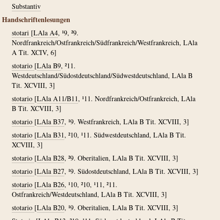
Substantiv
Handschriftenlesungen
stotari
[
LAla A4
, ¹9, ²9.
Nordfrankreich/Ostfrankreich/Südfrankreich/Westfrankreich, LAla
A Tit. XCIV, 6]
stotario
[
LAla B9
, ²11.
Westdeutschland/Südostdeutschland/Südwestdeutschland, LAla B
Tit. XCVIII, 3]
stotario
[
LAla A11/B11
, ¹11. Nordfrankreich/Ostfrankreich, LAla
B Tit. XCVIII, 3]
stotario
[
LAla B37
, ¹9. Westfrankreich, LAla B Tit. XCVIII, 3]
stotario
[
LAla B31
, ²10, ¹11. Südwestdeutschland, LAla B Tit.
XCVIII, 3]
stotario
[
LAla B28
, ²9. Oberitalien, LAla B Tit. XCVIII, 3]
stotario
[
LAla B27
, ¹9. Südostdeutschland, LAla B Tit. XCVIII, 3]
stotario
[
LAla B26
, ¹10, ²10, ¹11, ²11.
Ostfrankreich/Westdeutschland, LAla B Tit. XCVIII, 3]
stotario
[
LAla B20
, ¹9. Oberitalien, LAla B Tit. XCVIII, 3]