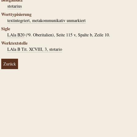
stotarius
Worttypisierung
textintegriert, metakommunikativ unmarkiert
Sigle
LAla B20
(¹9. Oberitalien), Seite 115 v, Spalte b, Zeile 10.
Werktextstelle
LAla B Tit. XCVIII, 3, stotario
Zurück