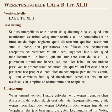
Werktextstelle LAla B Tit. XLII
Werktextstelle
LAla B Tit. XLII
Textauszug
Si quis interpellatus ante ducem de qualicumque causa, quod iam
manifestum est tribus vel quattuor testibus, aut de homicidio aut de
furto aut de aliquo neglectu, quod illi testantur, qui boni testimonii
sunt in plebe, non periuratores nec fallaces nec pecuniarum
acceptores, sed veritatem volunt dicere, cognoscat hoc iudex, quod
tunc licentiam ille homo, qui mallatur ante eum de causa illa,
potestatem iurandi non habeat, sed, sicut lex habet, in hoc iudicio
persolvat, ut propter suam nequitiam alii, qui volunt Dei esse, non se
periurent nec propter culpam alienam semetipsos perdant testis enim,
qui iam convictus fuit, quod mendacium semel aut bis aut ter
testificatus sit, amplius ad testimonium non recipiatur.
Übersetzung
Wenn jemand vor den Herzog gefordert wird wegen irgendwelchen
Anspruchs, der schon durch drei oder vier Zeugen offenkundig ist,
wegen Totschlags oder wegen Diebstahls oder wegen irgendeines
Vergehens, das jene bezeugen, die guten Leumunds sind im Volke,