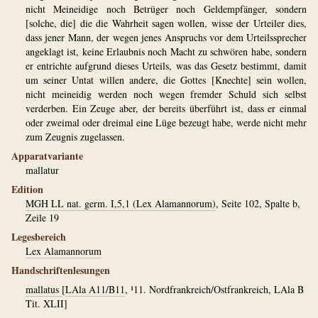
nicht Meineidige noch Betrüger noch Geldempfänger, sondern
[solche, die] die die Wahrheit sagen wollen, wisse der Urteiler dies,
dass jener Mann, der wegen jenes Anspruchs vor dem Urteilssprecher
angeklagt ist, keine Erlaubnis noch Macht zu schwören habe, sondern
er entrichte aufgrund dieses Urteils, was das Gesetz bestimmt, damit
um seiner Untat willen andere, die Gottes [Knechte] sein wollen,
nicht meineidig werden noch wegen fremder Schuld sich selbst
verderben. Ein Zeuge aber, der bereits überführt ist, dass er einmal
oder zweimal oder dreimal eine Lüge bezeugt habe, werde nicht mehr
zum Zeugnis zugelassen.
Apparatvariante
mallatur
Edition
MGH LL nat. germ. I,5,1 (Lex Alamannorum)
, Seite 102, Spalte b,
Zeile 19
Legesbereich
Lex Alamannorum
Handschriftenlesungen
mallatus
[
LAla A11/B11
, ¹11. Nordfrankreich/Ostfrankreich, LAla B
Tit. XLII]