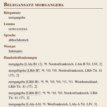
Belegansatz morgangeba
Belegansatz
morgangeba
Lemma
morgangeba
Sprache
althochdeutsch
Wortart
Substantiv
Handschriftenlesungen
morgãgeba
[
LAla B1 (2)
, ²9. Nordostfrankreich, LAla B Tit. LVI, 2]
morgaNgeba
[
LRib B7
, ¹9, ¹10, ²10. Nordostfrankreich, LRib Tit. 41
(37), 2]
morgangeba
[
LRib B1
, ¹9, ²9, ¹10, ²10, ¹11, ²11. Westdeutschland,
LRib Tit. 41 (37), 2]
morgangeba
[
LRib B17
, ¹9, ²9, ¹10, ²10. Nordostfrankreich, LRib
Tit. 41 (37), 2]
morgangeba
[
LAla A10
, ¹9. Westfrankreich, LAla A Tit. LIV, 3]