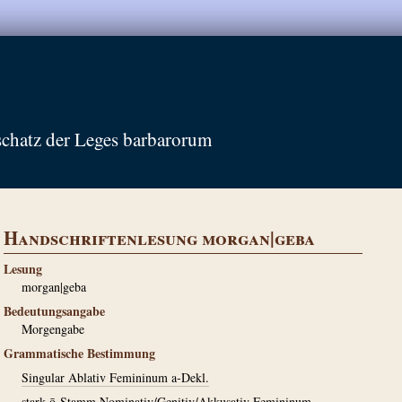
schatz der Leges barbarorum
Handschriftenlesung morgan|geba
Lesung
morgan|geba
Bedeutungsangabe
Morgengabe
Grammatische Bestimmung
Singular Ablativ Femininum a-Dekl.
stark ō-Stamm Nominativ/Genitiv/Akkusativ Femininum