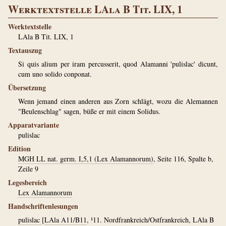
Werktextstelle LAla B Tit. LIX, 1
Werktextstelle
LAla B Tit. LIX, 1
Textauszug
Si quis alium per iram percusserit, quod Alamanni 'pulislac' dicunt,
cum uno solido conponat.
Übersetzung
Wenn jemand einen anderen aus Zorn schlägt, wozu die Alemannen
"Beulenschlag" sagen, büße er mit einem Solidus.
Apparatvariante
pulislac
Edition
MGH LL nat. germ. I,5,1 (Lex Alamannorum)
, Seite 116, Spalte b,
Zeile 9
Legesbereich
Lex Alamannorum
Handschriftenlesungen
pulislac
[
LAla A11/B11
, ¹11. Nordfrankreich/Ostfrankreich, LAla B