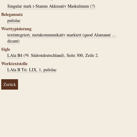
Singular stark i-Stamm Akkusativ Maskulinum (?)
Belegansatz
pulislac
Worttypisierung
textintegriert, metakommunikativ markiert (quod Alamanni …
dicunt)
Sigle
LAla B4
(¹9. Südostdeutschland), Seite 300, Zeile 2.
Werktextstelle
LAla B Tit. LIX, 1, pulislac
Zurück