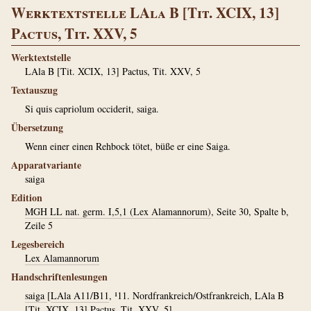
Werktextstelle LAla B [Tit. XCIX, 13]
Pactus, Tit. XXV, 5
Werktextstelle
LAla B [Tit. XCIX, 13] Pactus, Tit. XXV, 5
Textauszug
Si quis capriolum occiderit, saiga.
Übersetzung
Wenn einer einen Rehbock tötet, büße er eine Saiga.
Apparatvariante
saiga
Edition
MGH LL nat. germ. I,5,1 (Lex Alamannorum)
, Seite 30, Spalte b,
Zeile 5
Legesbereich
Lex Alamannorum
Handschriftenlesungen
saiga
[
LAla A11/B11
, ¹11. Nordfrankreich/Ostfrankreich, LAla B
[Tit. XCIX, 13] Pactus, Tit. XXV, 5]