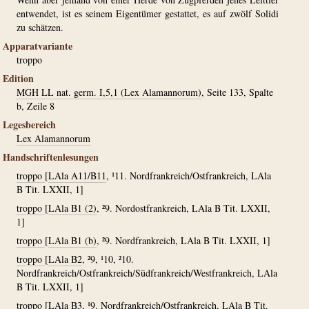
entwendet, ist es seinem Eigentümer gestattet, es auf zwölf Solidi
zu schätzen.
Apparatvariante
troppo
Edition
MGH LL nat. germ. I,5,1 (Lex Alamannorum)
, Seite 133, Spalte
b, Zeile 8
Legesbereich
Lex Alamannorum
Handschriftenlesungen
troppo
[
LAla A11/B11
, ¹11. Nordfrankreich/Ostfrankreich, LAla
B Tit. LXXII, 1]
troppo
[
LAla B1 (2)
, ²9. Nordostfrankreich, LAla B Tit. LXXII,
1]
troppo
[
LAla B1 (b)
, ²9. Nordfrankreich, LAla B Tit. LXXII, 1]
troppo
[
LAla B2
, ²9, ¹10, ²10.
Nordfrankreich/Ostfrankreich/Südfrankreich/Westfrankreich, LAla
B Tit. LXXII, 1]
troppo
[
LAla B3
, ¹9. Nordfrankreich/Ostfrankreich, LAla B Tit.