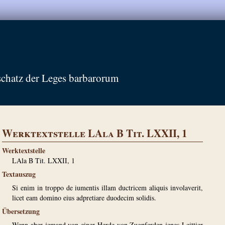
schatz der Leges barbarorum
Werktextstelle LAla B Tit. LXXII, 1
Werktextstelle
LAla B Tit. LXXII, 1
Textauszug
Si enim in troppo de iumentis illam ductricem aliquis involaverit,
licet eam domino eius adpretiare duodecim solidis.
Übersetzung
Wenn aber jemand von einer Herde von Zugpferden jenes Leittier