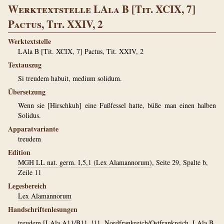
Werktextstelle LAla B [Tit. XCIX, 7]
Pactus, Tit. XXIV, 2
Werktextstelle
LAla B [Tit. XCIX, 7] Pactus, Tit. XXIV, 2
Textauszug
Si treudem habuit, medium solidum.
Übersetzung
Wenn sie [Hirschkuh] eine Fußfessel hatte, büße man einen halben
Solidus.
Apparatvariante
treudem
Edition
MGH LL nat. germ. I,5,1 (Lex Alamannorum)
, Seite 29, Spalte b,
Zeile 11
Legesbereich
Lex Alamannorum
Handschriftenlesungen
treudem
[
LAla A11/B11
, ¹11. Nordfrankreich/Ostfrankreich, LAla B