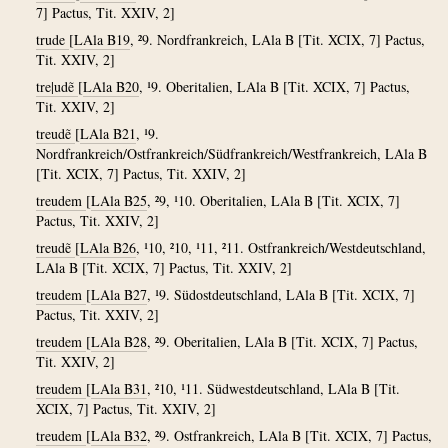
7] Pactus, Tit. XXIV, 2]
trude
[
LAla B19
, ²9. Nordfrankreich, LAla B [Tit. XCIX, 7] Pactus,
Tit. XXIV, 2]
tre|udẽ
[
LAla B20
, ¹9. Oberitalien, LAla B [Tit. XCIX, 7] Pactus,
Tit. XXIV, 2]
treudẽ
[
LAla B21
, ¹9.
Nordfrankreich/Ostfrankreich/Südfrankreich/Westfrankreich, LAla B
[Tit. XCIX, 7] Pactus, Tit. XXIV, 2]
treudem
[
LAla B25
, ²9, ¹10. Oberitalien, LAla B [Tit. XCIX, 7]
Pactus, Tit. XXIV, 2]
treudẽ
[
LAla B26
, ¹10, ²10, ¹11, ²11. Ostfrankreich/Westdeutschland,
LAla B [Tit. XCIX, 7] Pactus, Tit. XXIV, 2]
treudem
[
LAla B27
, ¹9. Südostdeutschland, LAla B [Tit. XCIX, 7]
Pactus, Tit. XXIV, 2]
treudem
[
LAla B28
, ²9. Oberitalien, LAla B [Tit. XCIX, 7] Pactus,
Tit. XXIV, 2]
treudem
[
LAla B31
, ²10, ¹11. Südwestdeutschland, LAla B [Tit.
XCIX, 7] Pactus, Tit. XXIV, 2]
treudem
[
LAla B32
, ²9. Ostfrankreich, LAla B [Tit. XCIX, 7] Pactus,