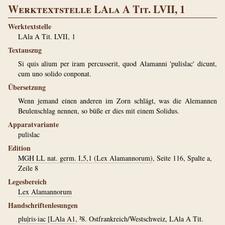
Werktextstelle LAla A Tit. LVII, 1
Werktextstelle
LAla A Tit. LVII, 1
Textauszug
Si quis alium per iram percusserit, quod Alamanni 'pulislac' dicunt,
cum uno solido conponat.
Übersetzung
Wenn jemand einen anderen im Zorn schlägt, was die Alemannen
Beulenschlag nennen, so büße er dies mit einem Solidus.
Apparatvariante
pulislac
Edition
MGH LL nat. germ. I,5,1 (Lex Alamannorum)
, Seite 116, Spalte a,
Zeile 8
Legesbereich
Lex Alamannorum
Handschriftenlesungen
plu|ris·iac
[
LAla A1
, ²8. Ostfrankreich/Westschweiz, LAla A Tit.