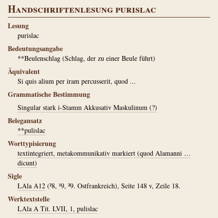
Handschriftenlesung purislac
Lesung
purislac
Bedeutungsangabe
**Beulenschlag (Schlag, der zu einer Beule führt)
Äquivalent
Si quis alium per iram percusserit, quod ...
Grammatische Bestimmung
Singular stark i-Stamm Akkusativ Maskulinum (?)
Belegansatz
**pulislac
Worttypisierung
textintegriert, metakommunikativ markiert (quod Alamanni …
dicunt)
Sigle
LAla A12
(²8, ¹9, ²9. Ostfrankreich), Seite 148 v, Zeile 18.
Werktextstelle
LAla A Tit. LVII, 1, pulislac