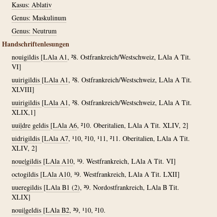
Kasus: Ablativ
Genus: Maskulinum
Genus: Neutrum
Handschriftenlesungen
nouigildis
[
LAla A1
, ²8. Ostfrankreich/Westschweiz, LAla A Tit.
VI]
uuirigildis
[
LAla A1
, ²8. Ostfrankreich/Westschweiz, LAla A Tit.
XLVIII]
uuirigildis
[
LAla A1
, ²8. Ostfrankreich/Westschweiz, LAla A Tit.
XLIX,1]
uui|dre geldis
[
LAla A6
, ²10. Oberitalien, LAla A Tit. XLIV, 2]
uidrigildis
[
LAla A7
, ¹10, ²10, ¹11, ²11. Oberitalien, LAla A Tit.
XLIV, 2]
noue|gildis
[
LAla A10
, ¹9. Westfrankreich, LAla A Tit. VI]
octogildis
[
LAla A10
, ¹9. Westfrankreich, LAla A Tit. LXII]
uueregildis
[
LAla B1 (2)
, ²9. Nordostfrankreich, LAla B Tit.
XLIX]
noui|geldis
[
LAla B2
, ²9, ¹10, ²10.