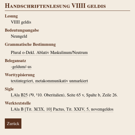
Handschriftenlesung VIIII geldis
Lesung
VIIII geldis
Bedeutungsangabe
Neungeld
Grammatische Bestimmung
Plural o-Dekl. Ablativ Maskulinum/Neutrum
Belegansatz
-geldum/-us
Worttypisierung
textintegriert, metakommunikativ unmarkiert
Sigle
LAla B25
(²9, ¹10. Oberitalien), Seite 65 v, Spalte b, Zeile 26.
Werktextstelle
LAla B [Tit. XCIX, 10] Pactus, Tit. XXIV, 5, novemgeldos
Zurück