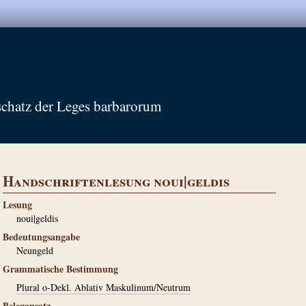
schatz der Leges barbarorum
Handschriftenlesung noui|geldis
Lesung
noui|geldis
Bedeutungsangabe
Neungeld
Grammatische Bestimmung
Plural o-Dekl. Ablativ Maskulinum/Neutrum
Belegansatz