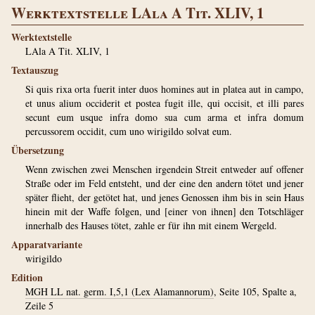
Werktextstelle LAla A Tit. XLIV, 1
Werktextstelle
LAla A Tit. XLIV, 1
Textauszug
Si quis rixa orta fuerit inter duos homines aut in platea aut in campo,
et unus alium occiderit et postea fugit ille, qui occisit, et illi pares
secunt eum usque infra domo sua cum arma et infra domum
percussorem occidit, cum uno wirigildo solvat eum.
Übersetzung
Wenn zwischen zwei Menschen irgendein Streit entweder auf offener
Straße oder im Feld entsteht, und der eine den andern tötet und jener
später flieht, der getötet hat, und jenes Genossen ihm bis in sein Haus
hinein mit der Waffe folgen, und [einer von ihnen] den Totschläger
innerhalb des Hauses tötet, zahle er für ihn mit einem Wergeld.
Apparatvariante
wirigildo
Edition
MGH LL nat. germ. I,5,1 (Lex Alamannorum)
, Seite 105, Spalte a,
Zeile 5