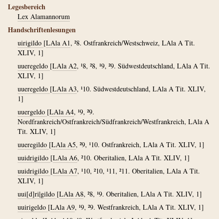
Legesbereich
Lex Alamannorum
Handschriftenlesungen
uirigildo
[
LAla A1
, ²8. Ostfrankreich/Westschweiz, LAla A Tit.
XLIV, 1]
uueregeldo
[
LAla A2
, ¹8, ²8, ¹9, ²9. Südwestdeutschland, LAla A Tit.
XLIV, 1]
uueregeldo
[
LAla A3
, ¹10. Südwestdeutschland, LAla A Tit. XLIV,
1]
uuergeldo
[
LAla A4
, ¹9, ²9.
Nordfrankreich/Ostfrankreich/Südfrankreich/Westfrankreich, LAla A
Tit. XLIV, 1]
uueregildo
[
LAla A5
, ²9, ¹10. Ostfrankreich, LAla A Tit. XLIV, 1]
uuidrigildo
[
LAla A6
, ²10. Oberitalien, LAla A Tit. XLIV, 1]
uuidrigildo
[
LAla A7
, ¹10, ²10, ¹11, ²11. Oberitalien, LAla A Tit.
XLIV, 1]
uui[d]ri|gildo
[
LAla A8
, ²8, ¹9. Oberitalien, LAla A Tit. XLIV, 1]
uuirigeldo
[
LAla A9
, ¹9, ²9. Westfrankreich, LAla A Tit. XLIV, 1]