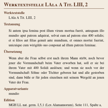
Werktextstelle LAla A Tit. LIII, 2
Werktextstelle
LAla A Tit. LIII, 2
Textauszug
Si autem ipsa femina post illum virum mortua fuerit, antequam illo
mundio aput patrem adquirat, solvat eam ad patrem eius 400 solidis;
et si filios aut filias genuit ante mundium, et omnes mortui fuerint,
unicuique cum wirigildo suo conponat ad illum patrem feminae.
Übersetzung
Wenn aber die Frau selbst erst nach ihrem Mann stirbt, noch bevor
jener die Vormundschaft beim Vater erworben hat, soll er sie bei
ihrem Vater mit 400 Solidi auslösen; und wenn sie noch vor der
Vormundschaft Söhne oder Töchter geboren hat und alle gestorben
sind, dann büße er für jeden einzelnen mit seinem Wergeld an jenen
Vater der Frau.
Apparatvariante
mundio
Edition
MGH LL nat. germ. I,5,1 (Lex Alamannorum)
, Seite 111, Spalte a,