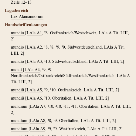
Zeile 12–13
Legesbereich
Lex Alamannorum
Handschriftenlesungen
mundio
[
LAla A1
, ²8. Ostfrankreich/Westschweiz, LAla A Tit. LIII,
2]
mundio
[
LAla A2
, ¹8, ²8, ¹9, ²9. Südwestdeutschland, LAla A Tit.
LIII, 2]
mundio
[
LAla A3
, ¹10. Südwestdeutschland, LAla A Tit. LIII, 2]
mundi
[
LAla A4
, ¹9, ²9.
Nordfrankreich/Ostfrankreich/Südfrankreich/Westfrankreich, LAla A
Tit. LIII, 2]
mundiũ
[
LAla A5
, ²9, ¹10. Ostfrankreich, LAla A Tit. LIII, 2]
mundiũ
[
LAla A6
, ²10. Oberitalien, LAla A Tit. LIII, 2]
mundium
[
LAla A7
, ¹10, ²10, ¹11, ²11. Oberitalien, LAla A Tit. LIII,
2]
mundium
[
LAla A8
, ²8, ¹9. Oberitalien, LAla A Tit. LIII, 2]
mundium
[
LAla A9
, ¹9, ²9. Westfrankreich, LAla A Tit. LIII, 2]