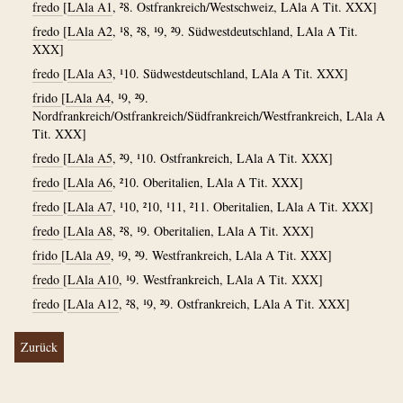
fredo
[
LAla A1
, ²8. Ostfrankreich/Westschweiz, LAla A Tit. XXX]
fredo
[
LAla A2
, ¹8, ²8, ¹9, ²9. Südwestdeutschland, LAla A Tit.
XXX]
fredo
[
LAla A3
, ¹10. Südwestdeutschland, LAla A Tit. XXX]
frido
[
LAla A4
, ¹9, ²9.
Nordfrankreich/Ostfrankreich/Südfrankreich/Westfrankreich, LAla A
Tit. XXX]
fredo
[
LAla A5
, ²9, ¹10. Ostfrankreich, LAla A Tit. XXX]
fredo
[
LAla A6
, ²10. Oberitalien, LAla A Tit. XXX]
fredo
[
LAla A7
, ¹10, ²10, ¹11, ²11. Oberitalien, LAla A Tit. XXX]
fredo
[
LAla A8
, ²8, ¹9. Oberitalien, LAla A Tit. XXX]
frido
[
LAla A9
, ¹9, ²9. Westfrankreich, LAla A Tit. XXX]
fredo
[
LAla A10
, ¹9. Westfrankreich, LAla A Tit. XXX]
fredo
[
LAla A12
, ²8, ¹9, ²9. Ostfrankreich, LAla A Tit. XXX]
Zurück