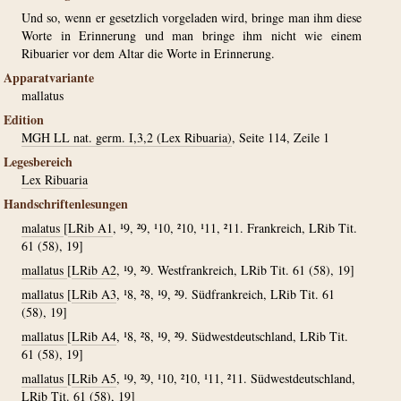
Und so, wenn er gesetzlich vorgeladen wird, bringe man ihm diese
Worte in Erinnerung und man bringe ihm nicht wie einem
Ribuarier vor dem Altar die Worte in Erinnerung.
Apparatvariante
mallatus
Edition
MGH LL nat. germ. I,3,2 (Lex Ribuaria)
, Seite 114, Zeile 1
Legesbereich
Lex Ribuaria
Handschriftenlesungen
malatus
[
LRib A1
, ¹9, ²9, ¹10, ²10, ¹11, ²11. Frankreich, LRib Tit.
61 (58), 19]
mallatus
[
LRib A2
, ¹9, ²9. Westfrankreich, LRib Tit. 61 (58), 19]
mallatus
[
LRib A3
, ¹8, ²8, ¹9, ²9. Südfrankreich, LRib Tit. 61
(58), 19]
mallatus
[
LRib A4
, ¹8, ²8, ¹9, ²9. Südwestdeutschland, LRib Tit.
61 (58), 19]
mallatus
[
LRib A5
, ¹9, ²9, ¹10, ²10, ¹11, ²11. Südwestdeutschland,
LRib Tit. 61 (58), 19]