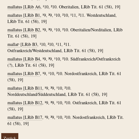
mallatus
[
LRib A6
, ¹10, ²10. Oberitalien, LRib Tit. 61 (58), 19]
mallatus
[
LRib B1
, ¹9, ²9, ¹10, ²10, ¹11, ²11. Westdeutschland,
LRib Tit. 61 (58), 19]
mallatus
[
LRib B2
, ¹9, ²9, ¹10, ²10. Oberitalien/Norditalien, LRib
Tit. 61 (58), 19]
mallatˢ
[
LRib B3
, ¹10, ²10, ¹11, ²11.
Ostfrankreich/Westdeutschland, LRib Tit. 61 (58), 19]
mallatus
[
LRib B4
, ¹9, ²9, ¹10, ²10. Südfrankreich/Ostfrankreich
(?), LRib Tit. 61 (58), 19]
mallatus
[
LRib B7
, ¹9, ¹10, ²10. Nordostfrankreich, LRib Tit. 61
(58), 19]
mallatus
[
LRib B11
, ¹9, ²9, ¹10, ²10.
Norddeutschland/Süddeutschland, LRib Tit. 61 (58), 19]
mallatus
[
LRib B12
, ¹9, ²9, ¹10, ²10. Ostfrankreich, LRib Tit. 61
(58), 19]
mallatus
[
LRib B17
, ¹9, ²9, ¹10, ²10. Nordostfrankreich, LRib Tit.
61 (58), 19]
Zurück