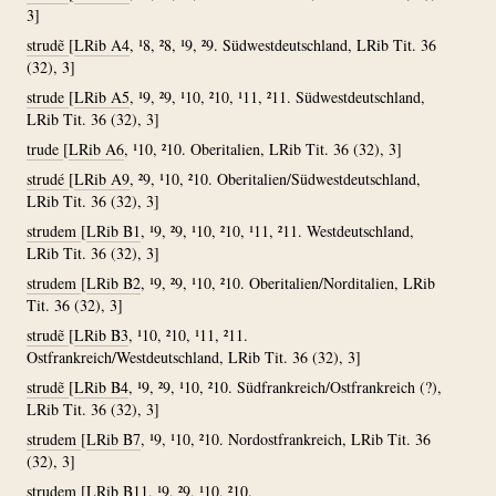
3]
strudẽ
[
LRib A4
, ¹8, ²8, ¹9, ²9. Südwestdeutschland, LRib Tit. 36
(32), 3]
strude
[
LRib A5
, ¹9, ²9, ¹10, ²10, ¹11, ²11. Südwestdeutschland,
LRib Tit. 36 (32), 3]
trude
[
LRib A6
, ¹10, ²10. Oberitalien, LRib Tit. 36 (32), 3]
strudé
[
LRib A9
, ²9, ¹10, ²10. Oberitalien/Südwestdeutschland,
LRib Tit. 36 (32), 3]
strudem
[
LRib B1
, ¹9, ²9, ¹10, ²10, ¹11, ²11. Westdeutschland,
LRib Tit. 36 (32), 3]
strudem
[
LRib B2
, ¹9, ²9, ¹10, ²10. Oberitalien/Norditalien, LRib
Tit. 36 (32), 3]
strudẽ
[
LRib B3
, ¹10, ²10, ¹11, ²11.
Ostfrankreich/Westdeutschland, LRib Tit. 36 (32), 3]
strudẽ
[
LRib B4
, ¹9, ²9, ¹10, ²10. Südfrankreich/Ostfrankreich (?),
LRib Tit. 36 (32), 3]
strudem
[
LRib B7
, ¹9, ¹10, ²10. Nordostfrankreich, LRib Tit. 36
(32), 3]
strudem
[
LRib B11
, ¹9, ²9, ¹10, ²10.