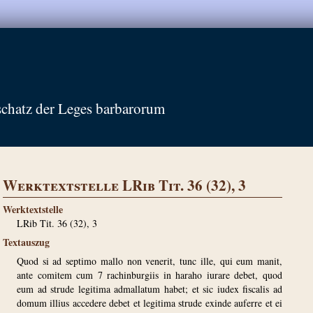
schatz der Leges barbarorum
Werktextstelle LRib Tit. 36 (32), 3
Werktextstelle
LRib Tit. 36 (32), 3
Textauszug
Quod si ad septimo mallo non venerit, tunc ille, qui eum manit,
ante comitem cum 7 rachinburgiis in haraho iurare debet, quod
eum ad strude legitima admallatum habet; et sic iudex fiscalis ad
domum illius accedere debet et legitima strude exinde auferre et ei