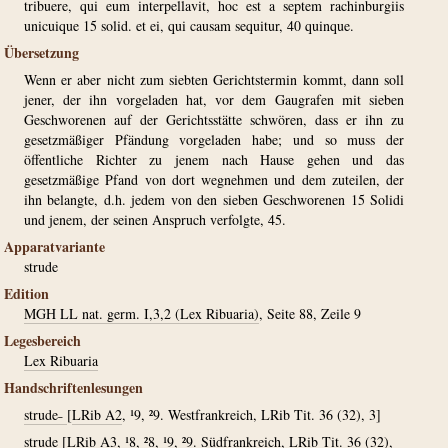
tribuere, qui eum interpellavit, hoc est a septem rachinburgiis
unicuique 15 solid. et ei, qui causam sequitur, 40 quinque.
Übersetzung
Wenn er aber nicht zum siebten Gerichtstermin kommt, dann soll
jener, der ihn vorgeladen hat, vor dem Gaugrafen mit sieben
Geschworenen auf der Gerichtsstätte schwören, dass er ihn zu
gesetzmäßiger Pfändung vorgeladen habe; und so muss der
öffentliche Richter zu jenem nach Hause gehen und das
gesetzmäßige Pfand von dort wegnehmen und dem zuteilen, der
ihn belangte, d.h. jedem von den sieben Geschworenen 15 Solidi
und jenem, der seinen Anspruch verfolgte, 45.
Apparatvariante
strude
Edition
MGH LL nat. germ. I,3,2 (Lex Ribuaria)
, Seite 88, Zeile 9
Legesbereich
Lex Ribuaria
Handschriftenlesungen
strude˗
[
LRib A2
, ¹9, ²9. Westfrankreich, LRib Tit. 36 (32), 3]
strude
[
LRib A3
, ¹8, ²8, ¹9, ²9. Südfrankreich, LRib Tit. 36 (32),