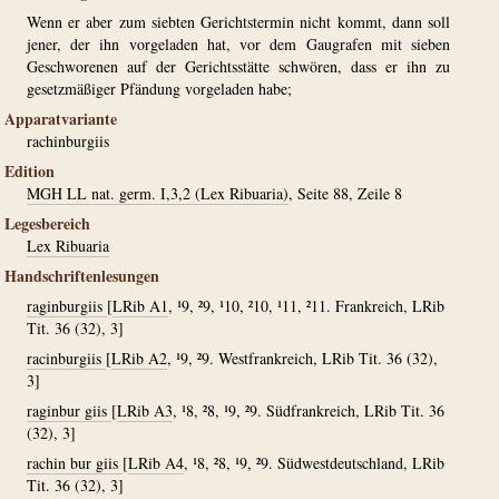
Wenn er aber zum siebten Gerichtstermin nicht kommt, dann soll
jener, der ihn vorgeladen hat, vor dem Gaugrafen mit sieben
Geschworenen auf der Gerichtsstätte schwören, dass er ihn zu
gesetzmäßiger Pfändung vorgeladen habe;
Apparatvariante
rachinburgiis
Edition
MGH LL nat. germ. I,3,2 (Lex Ribuaria)
, Seite 88, Zeile 8
Legesbereich
Lex Ribuaria
Handschriftenlesungen
raginburgiis
[
LRib A1
, ¹9, ²9, ¹10, ²10, ¹11, ²11. Frankreich, LRib
Tit. 36 (32), 3]
racinburgiis
[
LRib A2
, ¹9, ²9. Westfrankreich, LRib Tit. 36 (32),
3]
raginbur giis
[
LRib A3
, ¹8, ²8, ¹9, ²9. Südfrankreich, LRib Tit. 36
(32), 3]
rachin bur giis
[
LRib A4
, ¹8, ²8, ¹9, ²9. Südwestdeutschland, LRib
Tit. 36 (32), 3]