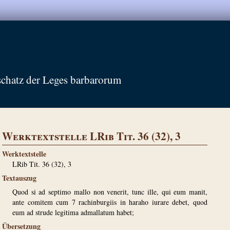
schatz der Leges barbarorum
Werktextstelle LRib Tit. 36 (32), 3
Werktextstelle
LRib Tit. 36 (32), 3
Textauszug
Quod si ad septimo mallo non venerit, tunc ille, qui eum manit,
ante comitem cum 7 rachinburgiis in haraho iurare debet, quod
eum ad strude legitima admallatum habet;
Übersetzung