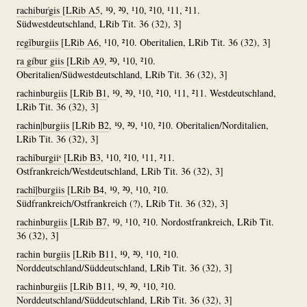
rachibur̍gis
[
LRib A5
, ¹9, ²9, ¹10, ²10, ¹11, ²11.
Südwestdeutschland, LRib Tit. 36 (32), 3]
regĩburgiis
[
LRib A6
, ¹10, ²10. Oberitalien, LRib Tit. 36 (32), 3]
ra gíbur giis
[
LRib A9
, ²9, ¹10, ²10.
Oberitalien/Südwestdeutschland, LRib Tit. 36 (32), 3]
rachinburgiis
[
LRib B1
, ¹9, ²9, ¹10, ²10, ¹11, ²11. Westdeutschland,
LRib Tit. 36 (32), 3]
rachin|burgiis
[
LRib B2
, ¹9, ²9, ¹10, ²10. Oberitalien/Norditalien,
LRib Tit. 36 (32), 3]
rachĩburgiiˢ
[
LRib B3
, ¹10, ²10, ¹11, ²11.
Ostfrankreich/Westdeutschland, LRib Tit. 36 (32), 3]
rachĩ|burgiis
[
LRib B4
, ¹9, ²9, ¹10, ²10.
Südfrankreich/Ostfrankreich (?), LRib Tit. 36 (32), 3]
rachinburgiis
[
LRib B7
, ¹9, ¹10, ²10. Nordostfrankreich, LRib Tit.
36 (32), 3]
rachin burgiis
[
LRib B11
, ¹9, ²9, ¹10, ²10.
Norddeutschland/Süddeutschland, LRib Tit. 36 (32), 3]
rachinburgiis
[
LRib B11
, ¹9, ²9, ¹10, ²10.
Norddeutschland/Süddeutschland, LRib Tit. 36 (32), 3]