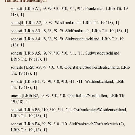
Handschriftenlesungen
sonesti
[
LRib A1
, ¹9, ²9, ¹10, ²10, ¹11, ²11. Frankreich, LRib Tit. 19
(18), 1]
sones|ti
[
LRib A2
, ¹9, ²9. Westfrankreich, LRib Tit. 19 (18), 1]
sonesti
[
LRib A3
, ¹8, ²8, ¹9, ²9. Südfrankreich, LRib Tit. 19 (18), 1]
sonesti
[
LRib A4
, ¹8, ²8, ¹9, ²9. Südwestdeutschland, LRib Tit. 19
(18), 1]
sonesti
[
LRib A5
, ¹9, ²9, ¹10, ²10, ¹11, ²11. Südwestdeutschland,
LRib Tit. 19 (18), 1]
sonesté
[
LRib A9
, ²9, ¹10, ²10. Oberitalien/Südwestdeutschland, LRib
Tit. 19 (18), 1]
sonesti
[
LRib B1
, ¹9, ²9, ¹10, ²10, ¹11, ²11. Westdeutschland, LRib
Tit. 19 (18), 1]
onest₎
[
LRib B2
, ¹9, ²9, ¹10, ²10. Oberitalien/Norditalien, LRib Tit.
19 (18), 1]
sonesti
[
LRib B3
, ¹10, ²10, ¹11, ²11. Ostfrankreich/Westdeutschland,
LRib Tit. 19 (18), 1]
sonesti
[
LRib B4
, ¹9, ²9, ¹10, ²10. Südfrankreich/Ostfrankreich (?),
LRib Tit. 19 (18), 1]