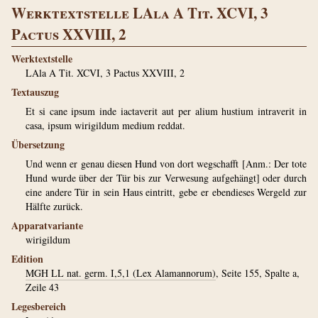
Werktextstelle LAla A Tit. XCVI, 3
Pactus XXVIII, 2
Werktextstelle
LAla A Tit. XCVI, 3 Pactus XXVIII, 2
Textauszug
Et si cane ipsum inde iactaverit aut per alium hustium intraverit in
casa, ipsum wirigildum medium reddat.
Übersetzung
Und wenn er genau diesen Hund von dort wegschafft [Anm.: Der tote
Hund wurde über der Tür bis zur Verwesung aufgehängt] oder durch
eine andere Tür in sein Haus eintritt, gebe er ebendieses Wergeld zur
Hälfte zurück.
Apparatvariante
wirigildum
Edition
MGH LL nat. germ. I,5,1 (Lex Alamannorum)
, Seite 155, Spalte a,
Zeile 43
Legesbereich