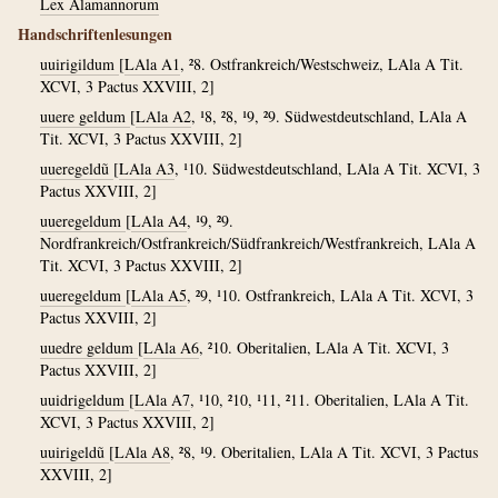
Lex Alamannorum
Handschriftenlesungen
uuirigildum
[
LAla A1
, ²8. Ostfrankreich/Westschweiz, LAla A Tit.
XCVI, 3 Pactus XXVIII, 2]
uuere geldum
[
LAla A2
, ¹8, ²8, ¹9, ²9. Südwestdeutschland, LAla A
Tit. XCVI, 3 Pactus XXVIII, 2]
uueregeldũ
[
LAla A3
, ¹10. Südwestdeutschland, LAla A Tit. XCVI, 3
Pactus XXVIII, 2]
uueregeldum
[
LAla A4
, ¹9, ²9.
Nordfrankreich/Ostfrankreich/Südfrankreich/Westfrankreich, LAla A
Tit. XCVI, 3 Pactus XXVIII, 2]
uueregeldum
[
LAla A5
, ²9, ¹10. Ostfrankreich, LAla A Tit. XCVI, 3
Pactus XXVIII, 2]
uuedre geldum
[
LAla A6
, ²10. Oberitalien, LAla A Tit. XCVI, 3
Pactus XXVIII, 2]
uuidrigeldum
[
LAla A7
, ¹10, ²10, ¹11, ²11. Oberitalien, LAla A Tit.
XCVI, 3 Pactus XXVIII, 2]
uuirigeldũ
[
LAla A8
, ²8, ¹9. Oberitalien, LAla A Tit. XCVI, 3 Pactus
XXVIII, 2]