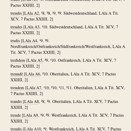
Pactus XXIIII, 2]
treudis
[
LAla A2
, ¹8, ²8, ¹9, ²9. Südwestdeutschland, LAla A Tit.
XCV, 7 Pactus XXIIII, 2]
treudes
[
LAla A3
, ¹10. Südwestdeutschland, LAla A Tit. XCV, 7
Pactus XXIIII, 2]
trudis
[
LAla A4
, ¹9, ²9.
Nordfrankreich/Ostfrankreich/Südfrankreich/Westfrankreich, LAla A
Tit. XCV, 7 Pactus XXIIII, 2]
tredidem
[
LAla A5
, ²9, ¹10. Ostfrankreich, LAla A Tit. XCV, 7
Pactus XXIIII, 2]
treundẽ
[
LAla A6
, ²10. Oberitalien, LAla A Tit. XCV, 7 Pactus
XXIIII, 2]
treudem
[
LAla A7
, ¹10, ²10, ¹11, ²11. Oberitalien, LAla A Tit. XCV,
7 Pactus XXIIII, 2]
traudis
[
LAla A8
, ²8, ¹9. Oberitalien, LAla A Tit. XCV, 7 Pactus
XXIIII, 2]
treude
[
LAla A9
, ¹9, ²9. Westfrankreich, LAla A Tit. XCV, 7 Pactus
XXIIII, 2]
treudis
[
LAla A10
, ¹9. Westfrankreich, LAla A Tit. XCV, 7 Pactus