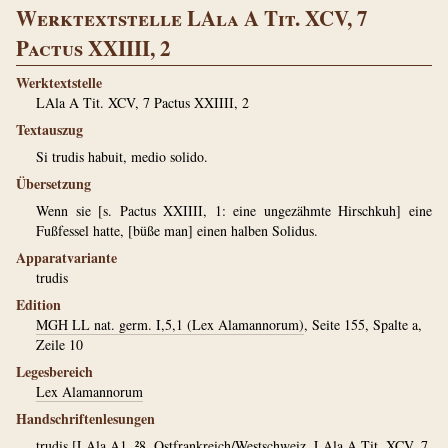
Werktextstelle LAla A Tit. XCV, 7
Pactus XXIIII, 2
Werktextstelle
LAla A Tit. XCV, 7 Pactus XXIIII, 2
Textauszug
Si trudis habuit, medio solido.
Übersetzung
Wenn sie [s. Pactus XXIIII, 1: eine ungezähmte Hirschkuh] eine
Fußfessel hatte, [büße man] einen halben Solidus.
Apparatvariante
trudis
Edition
MGH LL nat. germ. I,5,1 (Lex Alamannorum)
, Seite 155, Spalte a,
Zeile 10
Legesbereich
Lex Alamannorum
Handschriftenlesungen
trudis
[
LAla A1
, ²8. Ostfrankreich/Westschweiz, LAla A Tit. XCV, 7