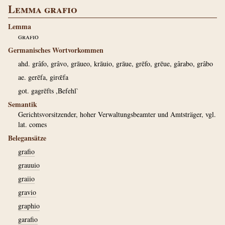
Lemma grafio
Lemma
grafio
Germanisches Wortvorkommen
ahd. grâfo, grâvo, grāueo, krāuio, grāue, grēfo, grēue, gârabo, grâbo
ae. gerēfa, girœ̄fa
got. gagrēfts ,Befehl`
Semantik
Gerichtsvorsitzender, hoher Verwaltungsbeamter und Amtsträger, vgl.
lat. comes
Belegansätze
grafio
grauuio
graiio
gravio
graphio
garafio