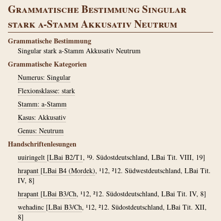
Grammatische Bestimmung Singular
stark a-Stamm Akkusativ Neutrum
Grammatische Bestimmung
Singular stark a-Stamm Akkusativ Neutrum
Grammatische Kategorien
Numerus: Singular
Flexionsklasse: stark
Stamm: a-Stamm
Kasus: Akkusativ
Genus: Neutrum
Handschriftenlesungen
uuiringelt
[
LBai B2/T1
, ¹9. Südostdeutschland, LBai Tit. VIII, 19]
hrapant
[
LBai B4 (Mordek)
, ¹12, ²12. Südwestdeutschland, LBai Tit.
IV, 8]
hrapant
[
LBai B3/Ch
, ¹12, ²12. Südostdeutschland, LBai Tit. IV, 8]
wehadinc
[
LBai B3/Ch
, ¹12, ²12. Südostdeutschland, LBai Tit. XII,
8]