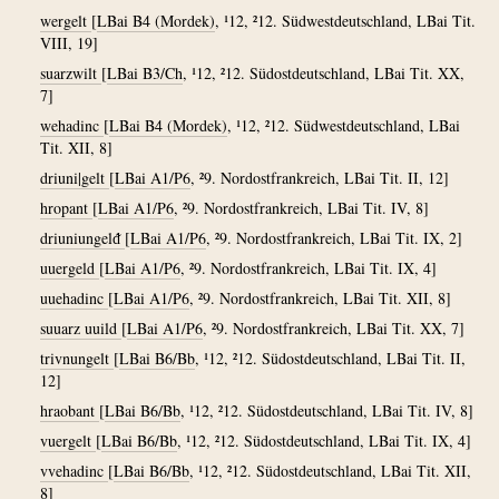
wergelt
[
LBai B4 (Mordek)
, ¹12, ²12. Südwestdeutschland, LBai Tit.
VIII, 19]
suarzwilt
[
LBai B3/Ch
, ¹12, ²12. Südostdeutschland, LBai Tit. XX,
7]
wehadinc
[
LBai B4 (Mordek)
, ¹12, ²12. Südwestdeutschland, LBai
Tit. XII, 8]
driuni|gelt
[
LBai A1/P6
, ²9. Nordostfrankreich, LBai Tit. II, 12]
hropant
[
LBai A1/P6
, ²9. Nordostfrankreich, LBai Tit. IV, 8]
driuniungelᵭ
[
LBai A1/P6
, ²9. Nordostfrankreich, LBai Tit. IX, 2]
uuergeld
[
LBai A1/P6
, ²9. Nordostfrankreich, LBai Tit. IX, 4]
uuehadinc
[
LBai A1/P6
, ²9. Nordostfrankreich, LBai Tit. XII, 8]
suuarz uuild
[
LBai A1/P6
, ²9. Nordostfrankreich, LBai Tit. XX, 7]
trivnungelt
[
LBai B6/Bb
, ¹12, ²12. Südostdeutschland, LBai Tit. II,
12]
hraobant
[
LBai B6/Bb
, ¹12, ²12. Südostdeutschland, LBai Tit. IV, 8]
vuergelt
[
LBai B6/Bb
, ¹12, ²12. Südostdeutschland, LBai Tit. IX, 4]
vvehadinc
[
LBai B6/Bb
, ¹12, ²12. Südostdeutschland, LBai Tit. XII,
8]