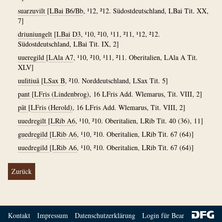
suarzuvilt
[
LBai B6/Bb
, ¹12, ²12. Südostdeutschland, LBai Tit. XX,
7]
driuniungelt
[
LBai D3
, ¹10, ²10, ¹11, ²11, ¹12, ²12.
Südostdeutschland, LBai Tit. IX, 2]
uueregild
[
LAla A7
, ¹10, ²10, ¹11, ²11. Oberitalien, LAla A Tit.
XLV]
uulitiuã
[
LSax B
, ²10. Norddeutschland, LSax Tit. 5]
pant
[
LFris (Lindenbrog)
, 16 LFris Add. Wlemarus, Tit. VIII, 2]
pãt
[
LFris (Herold)
, 16 LFris Add. Wlemarus, Tit. VIII, 2]
uuedregilt
[
LRib A6
, ¹10, ²10. Oberitalien, LRib Tit. 40 (36), 11]
guedregild
[
LRib A6
, ¹10, ²10. Oberitalien, LRib Tit. 67 (64)]
uuedregild
[
LRib A6
, ¹10, ²10. Oberitalien, LRib Tit. 67 (64)]
Zurück
Kontakt
Impressum
Datenschutzerklärung
Login für Bearbeiter