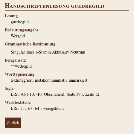
Handschriftenlesung guedregild
Lesung
guedregild
Bedeutungsangabe
Wergeld
Grammatische Bestimmung
Singular stark a-Stamm Akkusativ Neutrum
Belegansatz
**wedregild
Worttypisierung
textintegriert, metakommunikativ unmarkiert
Sigle
LRib A6
(¹10, ²10. Oberitalien), Seite 39 r, Zeile 12.
Werktextstelle
LRib Tit. 67 (64), weregeldum
Zurück