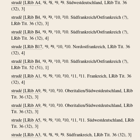
strudẽ
[
LRib A4
, ¹8, ²8, ¹9, ²9. Südwestdeutschland, LRib Tit. 36
(32), 3]
strudẽ
[
LRib B4
, ¹9, ²9, ¹10, ²10. Südfrankreich/Ostfrankreich (?),
LRib Tit. 36 (32), 3]
strudẽ
[
LRib B4
, ¹9, ²9, ¹10, ²10. Südfrankreich/Ostfrankreich (?),
LRib Tit. 36 (32), 4]
strude
[
LRib B17
, ¹9, ²9, ¹10, ²10. Nordostfrankreich, LRib Tit. 36
(32), 4]
strudẽ
[
LRib B4
, ¹9, ²9, ¹10, ²10. Südfrankreich/Ostfrankreich (?),
LRib Tit. 52 (51), 1]
strudẽ
[
LRib A1
, ¹9, ²9, ¹10, ²10, ¹11, ²11. Frankreich, LRib Tit. 36
(32), 4]
strudé
[
LRib A9
, ²9, ¹10, ²10. Oberitalien/Südwestdeutschland, LRib
Tit. 36 (32), 3]
strudé
[
LRib A9
, ²9, ¹10, ²10. Oberitalien/Südwestdeutschland, LRib
Tit. 36 (32), 3]
strude
[
LRib A5
, ¹9, ²9, ¹10, ²10, ¹11, ²11. Südwestdeutschland, LRib
Tit. 36 (32), 3]
strude
[
LRib A3
, ¹8, ²8, ¹9, ²9. Südfrankreich, LRib Tit. 36 (32), 3]