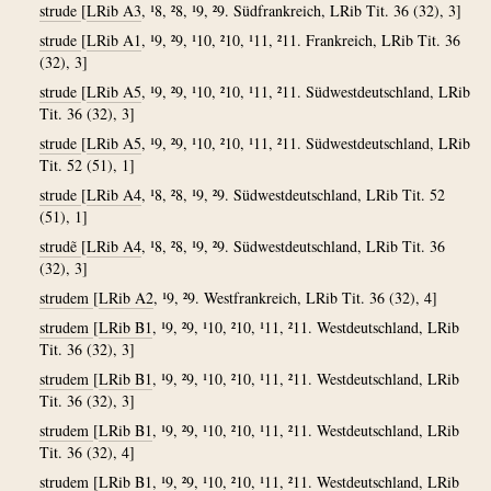
strude
[
LRib A3
, ¹8, ²8, ¹9, ²9. Südfrankreich, LRib Tit. 36 (32), 3]
strude
[
LRib A1
, ¹9, ²9, ¹10, ²10, ¹11, ²11. Frankreich, LRib Tit. 36
(32), 3]
strude
[
LRib A5
, ¹9, ²9, ¹10, ²10, ¹11, ²11. Südwestdeutschland, LRib
Tit. 36 (32), 3]
strude
[
LRib A5
, ¹9, ²9, ¹10, ²10, ¹11, ²11. Südwestdeutschland, LRib
Tit. 52 (51), 1]
strude
[
LRib A4
, ¹8, ²8, ¹9, ²9. Südwestdeutschland, LRib Tit. 52
(51), 1]
strudẽ
[
LRib A4
, ¹8, ²8, ¹9, ²9. Südwestdeutschland, LRib Tit. 36
(32), 3]
strudem
[
LRib A2
, ¹9, ²9. Westfrankreich, LRib Tit. 36 (32), 4]
strudem
[
LRib B1
, ¹9, ²9, ¹10, ²10, ¹11, ²11. Westdeutschland, LRib
Tit. 36 (32), 3]
strudem
[
LRib B1
, ¹9, ²9, ¹10, ²10, ¹11, ²11. Westdeutschland, LRib
Tit. 36 (32), 3]
strudem
[
LRib B1
, ¹9, ²9, ¹10, ²10, ¹11, ²11. Westdeutschland, LRib
Tit. 36 (32), 4]
strudem
[
LRib B1
, ¹9, ²9, ¹10, ²10, ¹11, ²11. Westdeutschland, LRib