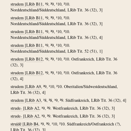
strudem
[
LRib B11
, ¹9, ²9, ¹10, ²10.
Norddeutschland/Süddeutschland, LRib Tit. 36 (32), 3]
strudem
[
LRib B11
, ¹9, ²9, ¹10, ²10.
Norddeutschland/Süddeutschland, LRib Tit. 36 (32), 3]
strudem
[
LRib B11
, ¹9, ²9, ¹10, ²10.
Norddeutschland/Süddeutschland, LRib Tit. 36 (32), 4]
strudem
[
LRib B11
, ¹9, ²9, ¹10, ²10.
Norddeutschland/Süddeutschland, LRib Tit. 52 (51), 1]
strudem
[
LRib B12
, ¹9, ²9, ¹10, ²10. Ostfrankreich, LRib Tit. 36
(32), 3]
strudem
[
LRib B12
, ¹9, ²9, ¹10, ²10. Ostfrankreich, LRib Tit. 36
(32), 4]
strudem
[
LRib A9
, ²9, ¹10, ²10. Oberitalien/Südwestdeutschland,
LRib Tit. 36 (32), 4]
strudem
[
LRib A3
, ¹8, ²8, ¹9, ²9. Südfrankreich, LRib Tit. 36 (32), 4]
strude˗
[
LRib A2
, ¹9, ²9. Westfrankreich, LRib Tit. 36 (32), 3]
strude˗
[
LRib A2
, ¹9, ²9. Westfrankreich, LRib Tit. 36 (32), 3]
stru|dẽ
[
LRib B4
, ¹9, ²9, ¹10, ²10. Südfrankreich/Ostfrankreich (?),
LRib Tit. 36 (32), 3]