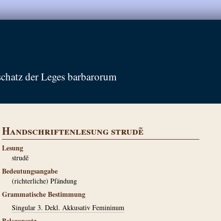
schatz der Leges barbarorum
Handschriftenlesung strudẽ
Lesung
strudẽ
Bedeutungsangabe
(richterliche) Pfändung
Grammatische Bestimmung
Singular 3. Dekl. Akkusativ Femininum
Belegansatz