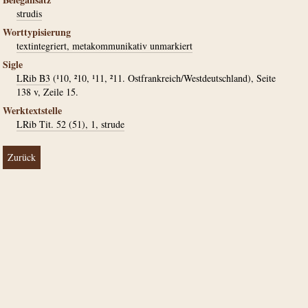
strudis
Worttypisierung
textintegriert, metakommunikativ unmarkiert
Sigle
LRib B3
(¹10, ²10, ¹11, ²11. Ostfrankreich/Westdeutschland), Seite
138 v, Zeile 15.
Werktextstelle
LRib Tit. 52 (51), 1, strude
Zurück