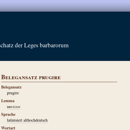
schatz der Leges barbarorum
Belegansatz prugire
Belegansatz
prugire
Lemma
brugan
Sprache
latinisiert althochdeutsch
Wortart