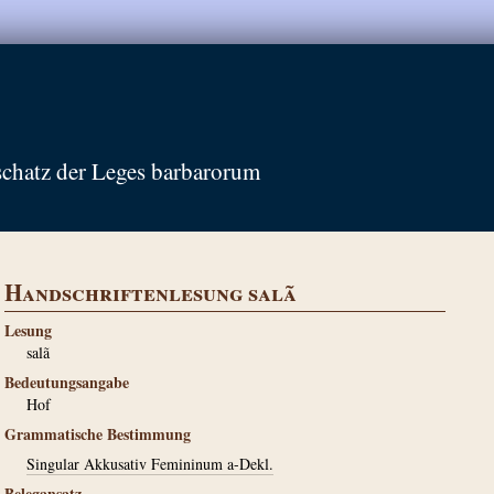
schatz der Leges barbarorum
Handschriftenlesung salã
Lesung
salã
Bedeutungsangabe
Hof
Grammatische Bestimmung
Singular Akkusativ Femininum a-Dekl.
Belegansatz