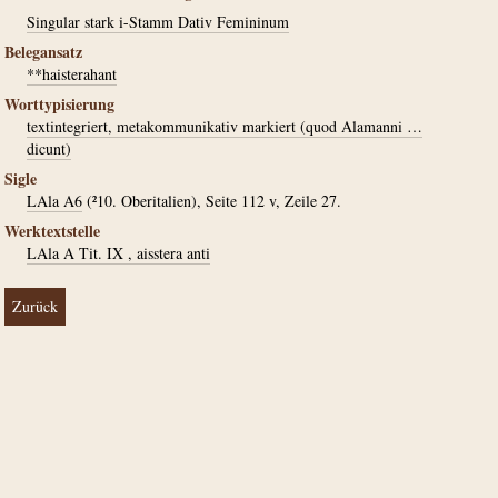
Singular stark i-Stamm Dativ Femininum
Belegansatz
**haisterahant
Worttypisierung
textintegriert, metakommunikativ markiert (quod Alamanni …
dicunt)
Sigle
LAla A6
(²10. Oberitalien), Seite 112 v, Zeile 27.
Werktextstelle
LAla A Tit. IX , aisstera anti
Zurück