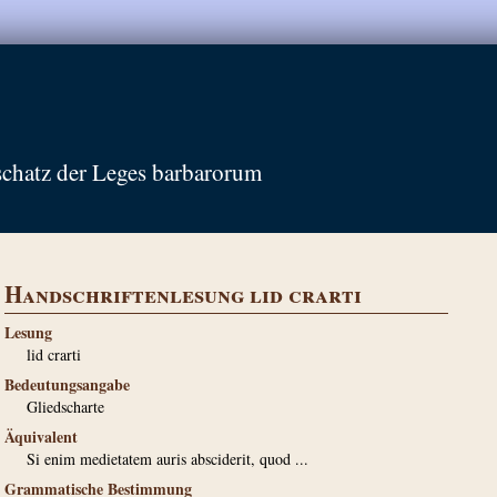
schatz der Leges barbarorum
Handschriftenlesung lid crarti
Lesung
lid crarti
Bedeutungsangabe
Gliedscharte
Äquivalent
Si enim medietatem auris absciderit, quod ...
Grammatische Bestimmung