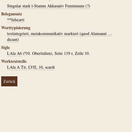
Singular stark ī-Stamm Akkusativ Femininum (?)
Belegansatz
**lidscarti
Worttypisierung
textintegriert, metakommunikativ markiert (quod Alamanni …
dicunt)
Sigle
LAla A6
(²10. Oberitalien), Seite 119 r, Zeile 10.
Werktextstelle
LAla A Tit. LVII, 10, scardi
Zurück