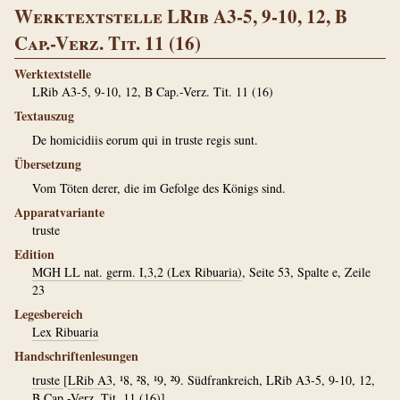
Werktextstelle LRib A3-5, 9-10, 12, B
Cap.-Verz. Tit. 11 (16)
Werktextstelle
LRib A3-5, 9-10, 12, B Cap.-Verz. Tit. 11 (16)
Textauszug
De homicidiis eorum qui in truste regis sunt.
Übersetzung
Vom Töten derer, die im Gefolge des Königs sind.
Apparatvariante
truste
Edition
MGH LL nat. germ. I,3,2 (Lex Ribuaria)
, Seite 53, Spalte e, Zeile
23
Legesbereich
Lex Ribuaria
Handschriftenlesungen
truste
[
LRib A3
, ¹8, ²8, ¹9, ²9. Südfrankreich, LRib A3-5, 9-10, 12,
B Cap.-Verz. Tit. 11 (16)]