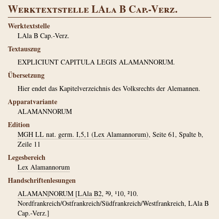
Werktextstelle LAla B Cap.-Verz.
Werktextstelle
LAla B Cap.-Verz.
Textauszug
EXPLICIUNT CAPITULA LEGIS ALAMANNORUM.
Übersetzung
Hier endet das Kapitelverzeichnis des Volksrechts der Alemannen.
Apparatvariante
ALAMANNORUM
Edition
MGH LL nat. germ. I,5,1 (Lex Alamannorum)
, Seite 61, Spalte b,
Zeile 11
Legesbereich
Lex Alamannorum
Handschriftenlesungen
ALAMAN|NORUM
[
LAla B2
, ²9, ¹10, ²10.
Nordfrankreich/Ostfrankreich/Südfrankreich/Westfrankreich, LAla B
Cap.-Verz.]