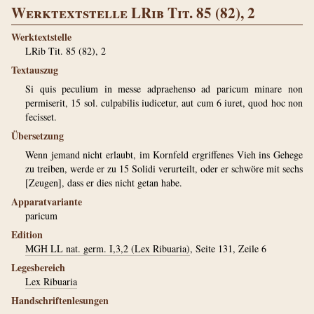
Werktextstelle LRib Tit. 85 (82), 2
Werktextstelle
LRib Tit. 85 (82), 2
Textauszug
Si quis peculium in messe adpraehenso ad paricum minare non
permiserit, 15 sol. culpabilis iudicetur, aut cum 6 iuret, quod hoc non
fecisset.
Übersetzung
Wenn jemand nicht erlaubt, im Kornfeld ergriffenes Vieh ins Gehege
zu treiben, werde er zu 15 Solidi verurteilt, oder er schwöre mit sechs
[Zeugen], dass er dies nicht getan habe.
Apparatvariante
paricum
Edition
MGH LL nat. germ. I,3,2 (Lex Ribuaria)
, Seite 131, Zeile 6
Legesbereich
Lex Ribuaria
Handschriftenlesungen