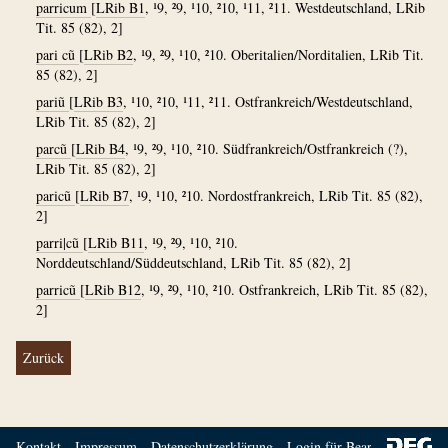
parricum
[
LRib B1
, ¹9, ²9, ¹10, ²10, ¹11, ²11. Westdeutschland, LRib
Tit. 85 (82), 2]
pari cũ
[
LRib B2
, ¹9, ²9, ¹10, ²10. Oberitalien/Norditalien, LRib Tit.
85 (82), 2]
pariũ
[
LRib B3
, ¹10, ²10, ¹11, ²11. Ostfrankreich/Westdeutschland,
LRib Tit. 85 (82), 2]
parcũ
[
LRib B4
, ¹9, ²9, ¹10, ²10. Südfrankreich/Ostfrankreich (?),
LRib Tit. 85 (82), 2]
paricũ
[
LRib B7
, ¹9, ¹10, ²10. Nordostfrankreich, LRib Tit. 85 (82),
2]
parri|cũ
[
LRib B11
, ¹9, ²9, ¹10, ²10.
Norddeutschland/Süddeutschland, LRib Tit. 85 (82), 2]
parricũ
[
LRib B12
, ¹9, ²9, ¹10, ²10. Ostfrankreich, LRib Tit. 85 (82),
2]
Zurück
Kontakt
Impressum
Datenschutzerklärung
Login für Bearbeiter