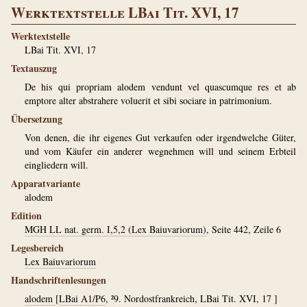
Werktextstelle LBai Tit. XVI, 17
Werktextstelle
LBai Tit. XVI, 17
Textauszug
De his qui propriam alodem vendunt vel quascumque res et ab
emptore alter abstrahere voluerit et sibi sociare in patrimonium.
Übersetzung
Von denen, die ihr eigenes Gut verkaufen oder irgendwelche Güter,
und vom Käufer ein anderer wegnehmen will und seinem Erbteil
eingliedern will.
Apparatvariante
alodem
Edition
MGH LL nat. germ. I,5,2 (Lex Baiuvariorum)
, Seite 442, Zeile 6
Legesbereich
Lex Baiuvariorum
Handschriftenlesungen
alodem
[
LBai A1/P6
, ²9. Nordostfrankreich, LBai Tit. XVI, 17 ]