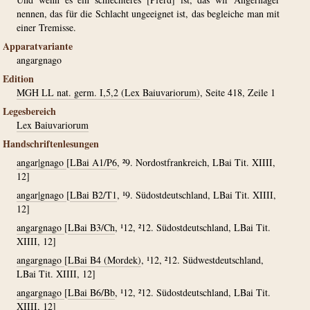
nennen, das für die Schlacht ungeeignet ist, das begleiche man mit
einer Tremisse.
Apparatvariante
angargnago
Edition
MGH LL nat. germ. I,5,2 (Lex Baiuvariorum)
, Seite 418, Zeile 1
Legesbereich
Lex Baiuvariorum
Handschriftenlesungen
angar|gnago
[
LBai A1/P6
, ²9. Nordostfrankreich, LBai Tit. XIIII,
12]
angar|gnago
[
LBai B2/T1
, ¹9. Südostdeutschland, LBai Tit. XIIII,
12]
angargnago
[
LBai B3/Ch
, ¹12, ²12. Südostdeutschland, LBai Tit.
XIIII, 12]
angargnago
[
LBai B4 (Mordek)
, ¹12, ²12. Südwestdeutschland,
LBai Tit. XIIII, 12]
angargnago
[
LBai B6/Bb
, ¹12, ²12. Südostdeutschland, LBai Tit.
XIIII, 12]