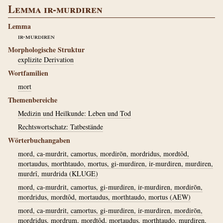
Lemma ir-murdiren
Lemma
ir-murdiren
Morphologische Struktur
explizite Derivation
Wortfamilien
mort
Themenbereiche
Medizin und Heilkunde: Leben und Tod
Rechtswortschatz: Tatbestände
Wörterbuchangaben
mord, ca-murdrit, camortus, mordirōn, mordridus, mordtôd,
mortaudus, morthtaudo, mortus, gi-murdiren, ir-murdiren, murdiren,
murdrî, murdrida (KLUGE)
mord, ca-murdrit, camortus, gi-murdiren, ir-murdiren, mordirōn,
mordridus, mordtôd, mortaudus, morthtaudo, mortus (AEW)
mord, ca-murdrit, camortus, gi-murdiren, ir-murdiren, mordirōn,
mordridus, mordrum, mordtôd, mortaudus, morthtaudo, murdiren,