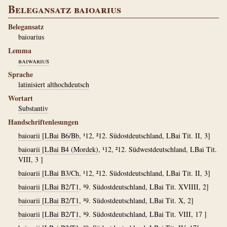
Belegansatz baioarius
Belegansatz
baioarius
Lemma
baiwarius
Sprache
latinisiert althochdeutsch
Wortart
Substantiv
Handschriftenlesungen
baioarii
[
LBai B6/Bb
, ¹12, ²12. Südostdeutschland, LBai Tit. II, 3]
baioarii
[
LBai B4 (Mordek)
, ¹12, ²12. Südwestdeutschland, LBai Tit.
VIII, 3 ]
baioarii
[
LBai B3/Ch
, ¹12, ²12. Südostdeutschland, LBai Tit. II, 3]
baioarii
[
LBai B2/T1
, ¹9. Südostdeutschland, LBai Tit. XVIIII, 2]
baioarii
[
LBai B2/T1
, ¹9. Südostdeutschland, LBai Tit. X, 2]
baioarii
[
LBai B2/T1
, ¹9. Südostdeutschland, LBai Tit. VIII, 17 ]