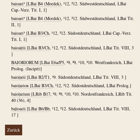
baioariʾ
[
LBai B4 (Mordek)
, ¹12, ²12. Südwestdeutschland, LBai
Cap.-Verz. Tit. I, 1]
baioariʾ
[
LBai B4 (Mordek)
, ¹12, ²12. Südwestdeutschland, LBai Tit.
II, 1]
baioariʾ
[
LBai B3/Ch
, ¹12, ²12. Südostdeutschland, LBai Cap.-Verz.
Tit. I, 1]
baioa|rii
[
LBai B3/Ch
, ¹12, ²12. Südostdeutschland, LBai Tit. VIII, 3
]
BAIORIORUM
[
LBai E6a/P5
, ¹9, ²9, ¹10, ²10. Westfrankreich, LBai
Prolog. (Incipit)]
baio|arii
[
LBai B2/T1
, ¹9. Südostdeutschland, LBai Tit. VIII, 3 ]
baio|arioʀ
[
LBai B3/Ch
, ¹12, ²12. Südostdeutschland, LBai Prolog.]
baio|arium
[
LRib B17
, ¹9, ²9, ¹10, ²10. Nordostfrankreich, LRib Tit.
40 (36), 4]
ba|ioarii
[
LBai B6/Bb
, ¹12, ²12. Südostdeutschland, LBai Tit. VIII,
17 ]
Zurück